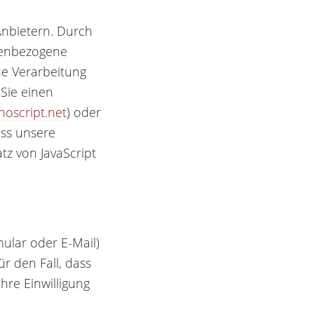
Anbietern. Durch
onenbezogene
ne Verarbeitung
Sie einen
oscript.net
) oder
ass unsere
tz von JavaScript
ular oder E-Mail)
r den Fall, dass
hre Einwilligung