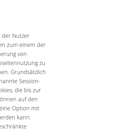
t der Nutzer
enen zum einem der
herung von
bseitennutzung zu
nen. Grundsätzlich
nannte Session-
ies, die bis zur
können auf den
eine Option mit
werden kann.
eschränkte