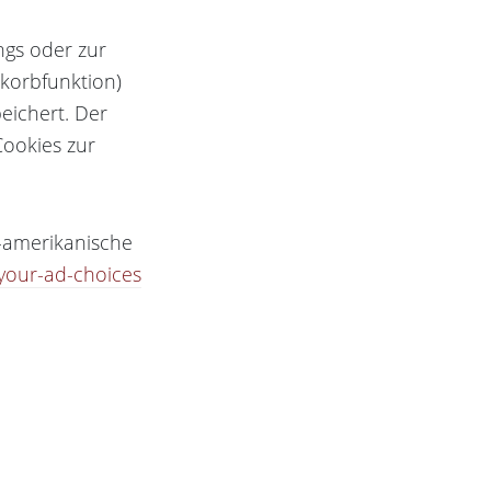
ngs oder zur
nkorbfunktion)
peichert. Der
Cookies zur
-amerikanische
your-ad-choices