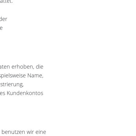
attet.
der
he
aten erhoben, die
ispielsweise Name,
strierung,
res Kundenkontos
 benutzen wir eine